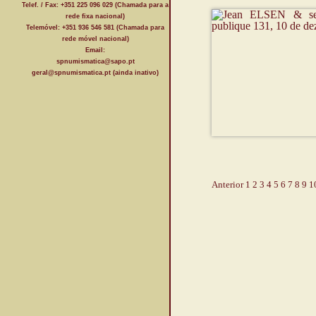
Telef. / Fax: +351 225 096 029 (Chamada para a
rede fixa nacional)
Telemóvel: +351 936 546 581 (Chamada para
rede móvel nacional)
Email:
spnumismatica@sapo.pt
geral@spnumismatica.pt (ainda inativo)
Anterior
1
2
3
4
5
6
7
8
9
1