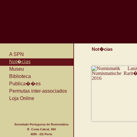
Not�cias
A SPN
Not�cias
Museu
Biblioteca
Publica��es
Permutas inter-associados
Loja Online
Sociedade Portuguesa de Numismática
R. Costa Cabral, 664
4200 - 211 Porto