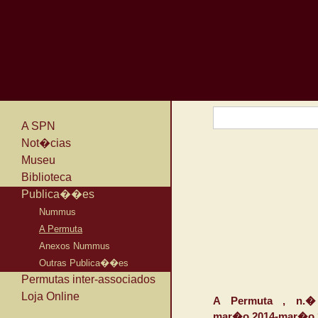
A SPN
Not�cias
Museu
Biblioteca
Publica��es
Nummus
A Permuta
Anexos Nummus
Outras Publica��es
Permutas inter-associados
Loja Online
A Permuta , n.� 
mar�o 2014-mar�o