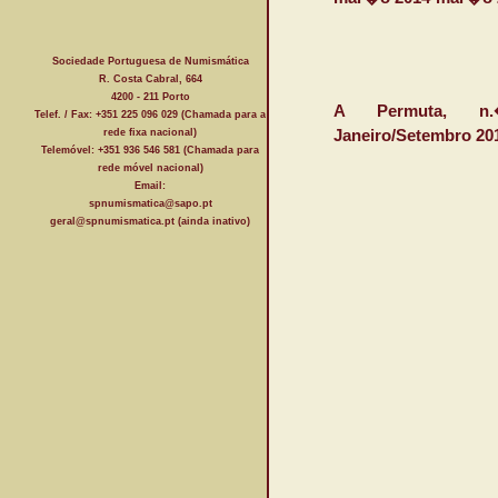
Sociedade Portuguesa de Numismática
R. Costa Cabral, 664
4200 - 211 Porto
A Permuta, n.
Telef. / Fax: +351 225 096 029 (Chamada para a
rede fixa nacional)
Janeiro/Setembro 20
Telemóvel: +351 936 546 581 (Chamada para
rede móvel nacional)
Email:
spnumismatica@sapo.pt
geral@spnumismatica.pt (ainda inativo)