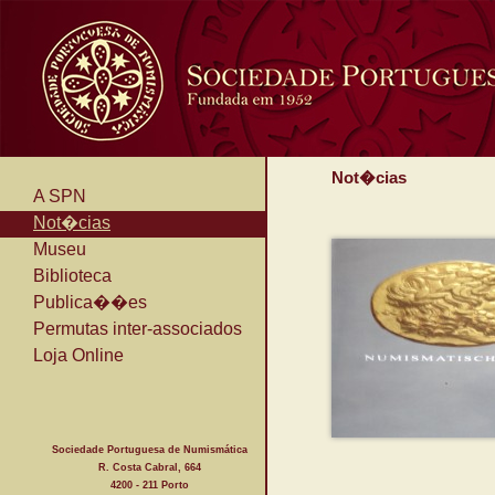
Not�cias
A SPN
Not�cias
Museu
Biblioteca
Publica��es
Permutas inter-associados
Loja Online
Sociedade Portuguesa de Numismática
R. Costa Cabral, 664
4200 - 211 Porto