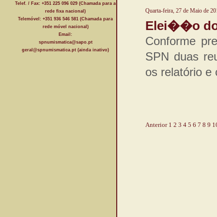
Telef. / Fax: +351 225 096 029 (Chamada para a
Quarta-feira, 27 de Maio de 2
rede fixa nacional)
Telemóvel: +351 936 546 581 (Chamada para
Elei��o dos
rede móvel nacional)
Email:
Conforme pre
spnumismatica@sapo.pt
geral@spnumismatica.pt (ainda inativo)
SPN duas reu
os relatório e
Anterior
1
2
3
4
5
6
7
8
9
1