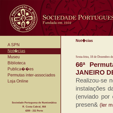
Not�cias
A SPN
Not�cias
Museu
Sexta-feira, 18 de Dezembro d
Biblioteca
66ª Permut
Publica��es
JANEIRO DE
Permutas inter-associados
Realizou-se 
Loja Online
instalações d
(enviado por 
presen&
Sociedade Portuguesa de Numismática
(ler m
R. Costa Cabral, 664
4200 - 211 Porto