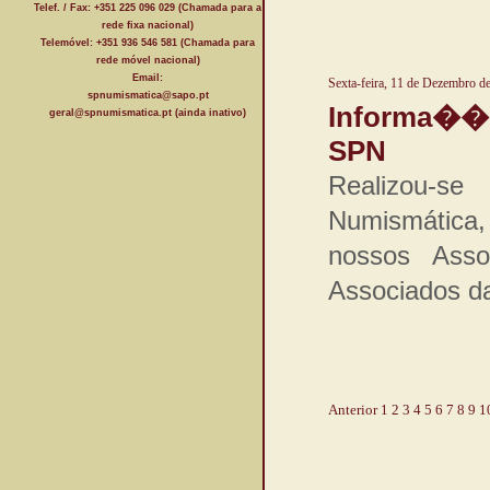
Telef. / Fax: +351 225 096 029 (Chamada para a
rede fixa nacional)
Telemóvel: +351 936 546 581 (Chamada para
rede móvel nacional)
Email:
Sexta-feira, 11 de Dezembro d
spnumismatica@sapo.pt
Informa��
geral@spnumismatica.pt (ainda inativo)
SPN
Realizou-s
Numismática,
nossos Asso
Associados d
Anterior
1
2
3
4
5
6
7
8
9
1