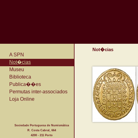
Not�cias
A SPN
Not�cias
Museu
Biblioteca
Publica��es
Permutas inter-associados
Loja Online
Sociedade Portuguesa de Numismática
R. Costa Cabral, 664
4200 - 211 Porto