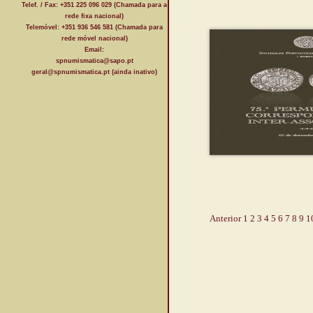
Telef. / Fax: +351 225 096 029 (Chamada para a
rede fixa nacional)
Telemóvel: +351 936 546 581 (Chamada para
rede móvel nacional)
Email:
spnumismatica@sapo.pt
geral@spnumismatica.pt (ainda inativo)
Anterior
1
2
3
4
5
6
7
8
9
1