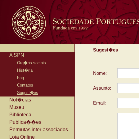
Sugest�es
A SPN
Org�os sociais
Hist�ria
Nome:
Faq
Contatos
Assunto:
Sugest�es
Not�cias
Email:
Museu
Biblioteca
Publica��es
Permutas inter-associados
Loja Online