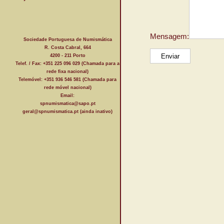
Mensagem:
Sociedade Portuguesa de Numismática
R. Costa Cabral, 664
4200 - 211 Porto
Telef. / Fax: +351 225 096 029 (Chamada para a
rede fixa nacional)
Telemóvel: +351 936 546 581 (Chamada para
rede móvel nacional)
Email:
spnumismatica@sapo.pt
geral@spnumismatica.pt (ainda inativo)