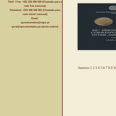
Telef. / Fax: +351 225 096 029 (Chamada para a
rede fixa nacional)
Telemóvel: +351 936 546 581 (Chamada para
rede móvel nacional)
Email:
spnumismatica@sapo.pt
geral@spnumismatica.pt (ainda inativo)
Anterior
1
2
3
4
5
6
7
8
9
1