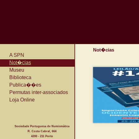
Not�cias
A SPN
Not�cias
Museu
Biblioteca
Publica��es
Permutas inter-associados
Loja Online
Sociedade Portuguesa de Numismática
R. Costa Cabral, 664
4200 - 211 Porto