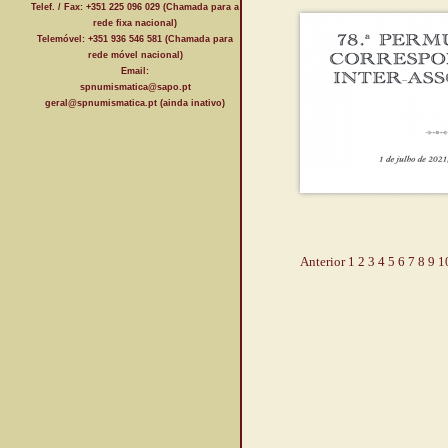
Telef. / Fax: +351 225 096 029 (Chamada para a
rede fixa nacional)
Telemóvel: +351 936 546 581 (Chamada para
rede móvel nacional)
Email:
spnumismatica@sapo.pt
geral@spnumismatica.pt (ainda inativo)
Anterior
1
2
3
4
5
6
7
8
9
1