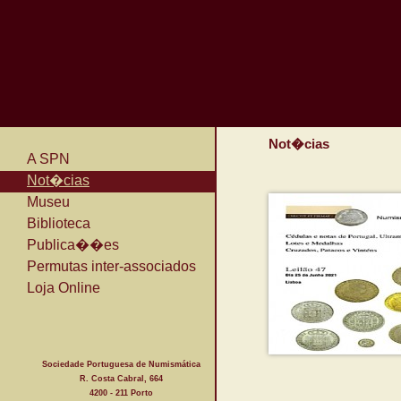
Not�cias
A SPN
Not�cias
Museu
Biblioteca
Publica��es
Permutas inter-associados
Loja Online
Sociedade Portuguesa de Numismática
R. Costa Cabral, 664
4200 - 211 Porto