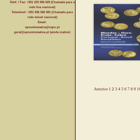
Telef. / Fax: +351 225 096 029 (Chamada para a
rede fixa nacional)
Telemóvel: +351 936 546 581 (Chamada para
rede móvel nacional)
Email:
spnumismatica@sapo.pt
geral@spnumismatica.pt (ainda inativo)
Anterior
1
2
3
4
5
6
7
8
9
1