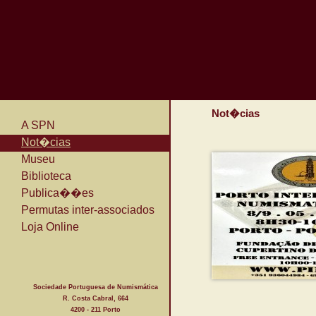
Not�cias
A SPN
Not�cias
Museu
Biblioteca
Publica��es
Permutas inter-associados
Loja Online
Sociedade Portuguesa de Numismática
R. Costa Cabral, 664
4200 - 211 Porto