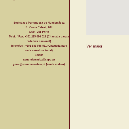
Sociedade Portuguesa de Numismática
R. Costa Cabral, 664
4200 - 211 Porto
Telef. / Fax: +351 225 096 029 (Chamada para a
rede fixa nacional)
Ver maior
Telemóvel: +351 936 546 581 (Chamada para
rede móvel nacional)
Email:
spnumismatica@sapo.pt
geral@spnumismatica.pt (ainda inativo)