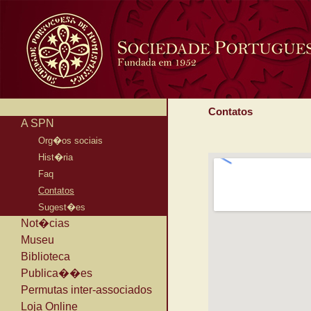
Contatos
A SPN
Org�os sociais
Hist�ria
Faq
Contatos
Sugest�es
Not�cias
Museu
Biblioteca
Publica��es
Permutas inter-associados
Loja Online