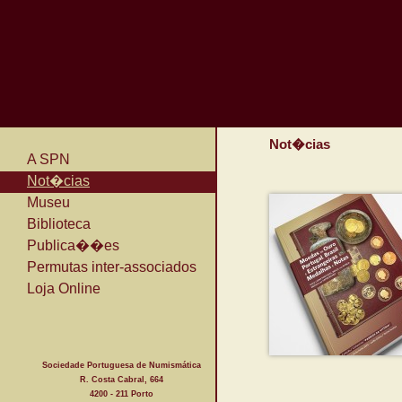
Not�cias
A SPN
Not�cias
Museu
Biblioteca
Publica��es
Permutas inter-associados
Loja Online
Sociedade Portuguesa de Numismática
R. Costa Cabral, 664
4200 - 211 Porto