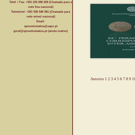
Telef. / Fax: +351 225 096 029 (Chamada para a
rede fixa nacional)
Telemóvel: +351 936 546 581 (Chamada para
rede móvel nacional)
Email:
spnumismatica@sapo.pt
geral@spnumismatica.pt (ainda inativo)
Anterior
1
2
3
4
5
6
7
8
9
1