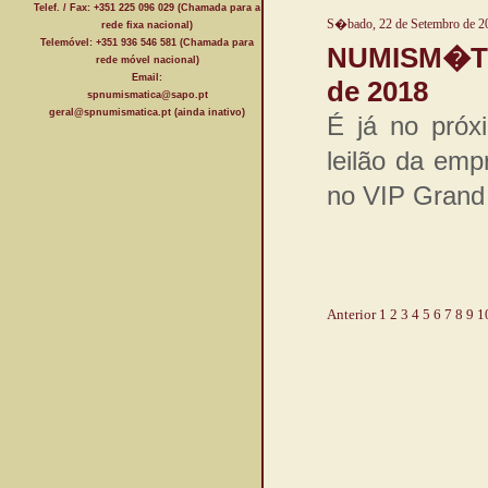
Telef. / Fax: +351 225 096 029 (Chamada para a
S�bado, 22 de Setembro de 2
rede fixa nacional)
Telemóvel: +351 936 546 581 (Chamada para
NUMISM�TIC
rede móvel nacional)
Email:
de 2018
spnumismatica@sapo.pt
geral@spnumismatica.pt (ainda inativo)
É já no próxi
leilão da emp
no VIP Grand
Anterior
1
2
3
4
5
6
7
8
9
1