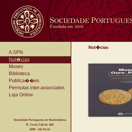
Not�cias
A SPN
Not�cias
Museu
Biblioteca
Publica��es
Permutas inter-associados
Loja Online
Sociedade Portuguesa de Numismática
R. Costa Cabral, 664
4200 - 211 Porto