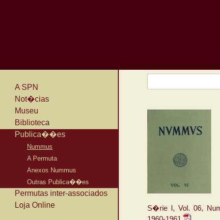
A SPN
Not�cias
Museu
Biblioteca
Publica��es
Nummus
A Permuta
Anexos Nummus
Outras Publica��es
Permutas inter-associados
Loja Online
S�rie I, Vol. 06, Nu
1960-1961