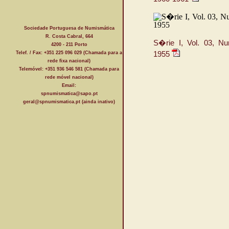
Sociedade Portuguesa de Numismática
R. Costa Cabral, 664
S�rie I, Vol. 03, Nu
4200 - 211 Porto
Telef. / Fax: +351 225 096 029 (Chamada para a
1955
rede fixa nacional)
Telemóvel: +351 936 546 581 (Chamada para
rede móvel nacional)
Email:
spnumismatica@sapo.pt
geral@spnumismatica.pt (ainda inativo)