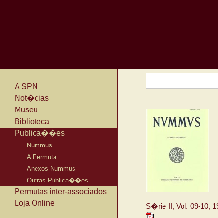
A SPN
Not�cias
Museu
Biblioteca
Publica��es
Nummus
A Permuta
Anexos Nummus
Outras Publica��es
Permutas inter-associados
Loja Online
S�rie II, Vol. 09-10, 