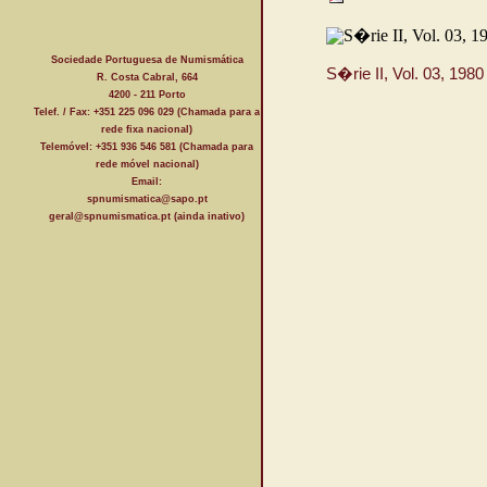
Sociedade Portuguesa de Numismática
S�rie II, Vol. 03, 198
R. Costa Cabral, 664
4200 - 211 Porto
Telef. / Fax: +351 225 096 029 (Chamada para a
rede fixa nacional)
Telemóvel: +351 936 546 581 (Chamada para
rede móvel nacional)
Email:
spnumismatica@sapo.pt
geral@spnumismatica.pt (ainda inativo)