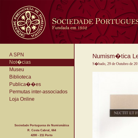
A SPN
Numism�tica Le
Not�cias
S�bado, 29 de Outubro de 20
Museu
Biblioteca
Publica��es
Permutas inter-associados
Loja Online
Sociedade Portuguesa de Numismática
R. Costa Cabral, 664
4200 - 211 Porto