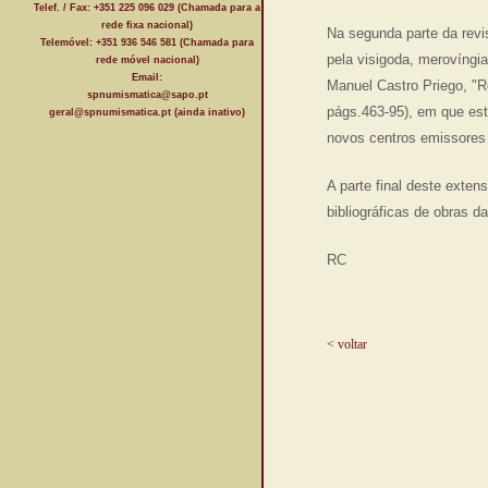
Telef. / Fax: +351 225 096 029 (Chamada para a
rede fixa nacional)
Na segunda parte da revi
Telemóvel: +351 936 546 581 (Chamada para
pela visigoda, merovíngia
rede móvel nacional)
Email:
Manuel Castro Priego, "Re
spnumismatica@sapo.pt
págs.463-95), em que est
geral@spnumismatica.pt (ainda inativo)
novos centros emissores
A parte final deste exte
bibliográficas de obras d
RC
< voltar