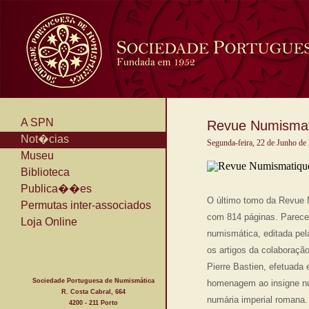
A SPN
Revue Numismat
Not�cias
Segunda-feira, 22 de Junho de
Museu
Biblioteca
Publica��es
O último tomo da Revue 
Permutas inter-associados
com 814 páginas. Parece 
Loja Online
numismática, editada pel
os artigos da colaboraçã
Pierre Bastien, efetuada
Sociedade Portuguesa de Numismática
homenagem ao insigne nu
R. Costa Cabral, 664
numária imperial romana.
4200 - 211 Porto