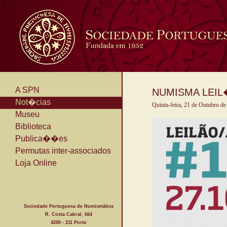
A SPN
NUMISMA LEIL�E
Not�cias
Quinta-feira, 21 de Outubro d
Museu
Biblioteca
Publica��es
Permutas inter-associados
Loja Online
Sociedade Portuguesa de Numismática
R. Costa Cabral, 664
4200 - 211 Porto