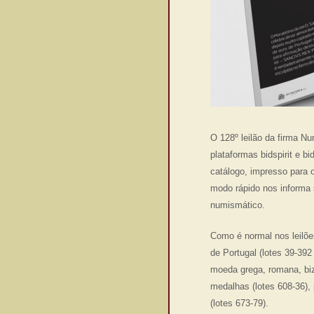
O 128º leilão da firma N
plataformas
bidspirit
e
bi
catálogo, impresso para 
modo rápido nos informa 
numismático.
Como é normal nos leilões
de Portugal (lotes 39-39
moeda grega, romana, biza
medalhas (lotes 608-36),
(lotes 673-79).