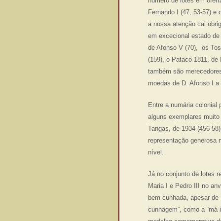
número de lotes em ofert
Fernando I (47, 53-57) e
a nossa atenção cai obrig
em excecional estado de 
de Afonso V (70), os Tos
(159), o Pataco 1811, de
também são merecedores 
moedas de D. Afonso I a 
Entre a numária colonial
alguns exemplares muito 
Tangas, de 1934 (456-58
representação generosa n
nível.
Já no conjunto de lotes 
Maria I e Pedro III no a
bem cunhada, apesar de L
cunhagem”, como a “má im