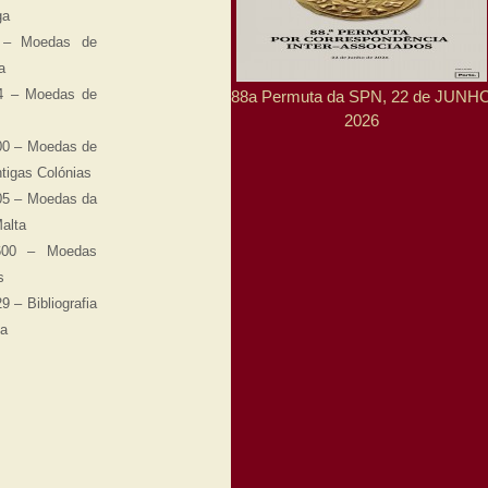
ga
 – Moedas de
a
4 – Moedas de
88a Permuta da SPN, 22 de JUNH
2026
00 – Moedas de
ntigas Colónias
05 – Moedas da
alta
600 – Moedas
s
9 – Bibliografia
ca