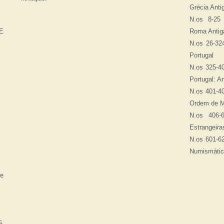
Grécia Anti
N.os 8-25
E
Roma Antig
N.os 26-32
Portugal
N.os 325-4
Portugal: A
N.os 401-4
Ordem de M
N.os 406-
Estrangeira
N.os 601-62
Numismáti
e
S