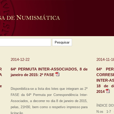
2014-12-22
2014-11-1
R
64ª PERMUTA INTER-ASSOCIADOS, 8 de
64ª PE
A
janeiro de 2015: 2ª FASE
CORRES
INTER-A
e
18 de d
Disponibiliza-se a lista dos lotes que integram as 2ª
2014
FASE da 64ª Permuta por Correspondência Inter-
Associados, a decorrer no dia 8 de janeiro de 2015,
ÍNDICE D
pelas, 21H30, bem como o respetivo impresso para
N.os 1-7
licitação.