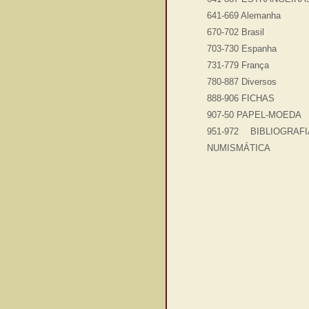
641-669 Alemanha
670-702 Brasil
703-730 Espanha
731-779 França
780-887 Diversos
888-906 FICHAS
907-50 PAPEL-MOEDA
951-972 BIBLIOGRAFI
NUMISMÁTICA