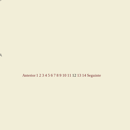
A
Anterior
1
2
3
4
5
6
7
8
9
10
11
12
13
14
Seguinte