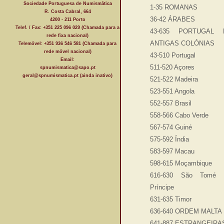
Sociedade Portuguesa de Numismática
1-35 ROMANAS
R. Costa Cabral, 664
36-42 ÁRABES
4200 - 211 Porto
Telef. / Fax: +351 225 096 029 (Chamada para a
43-635 PORTUGAL 
rede fixa nacional)
ANTIGAS COLÓNIAS
Telemóvel: +351 936 546 581 (Chamada para
rede móvel nacional)
43-510 Portugal
Email:
511-520 Açores
spnumismatica@sapo.pt
geral@spnumismatica.pt (ainda inativo)
521-522 Madeira
523-551 Angola
552-557 Brasil
558-566 Cabo Verde
567-574 Guiné
575-592 Índia
583-597 Macau
598-615 Moçambique
616-630 São Tomé 
Príncipe
631-635 Timor
636-640 ORDEM MALTA
641-887 ESTRANGEIRA