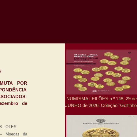
8
RMUTA POR
PONDÊNCIA
SSOCIADOS,
NUMISMA LEILÕES n.º 148, 29 de
ezembro de
JUNHO de 2026: Coleção "Golfinho
OS LOTES
 – Moedas da