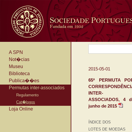
A SPN
Not�cias
Museu
2015-05-01
Biblioteca
65ª PERMUTA PO
Publica��es
CORRESPONDÊNCI
Permutas inter-associados
INTER-
Regulamento
ASSOCIADOS, 4 d
Cat�logos
junho de 2015
Loja Online
ÍNDICE DOS
LOTES DE MOEDAS