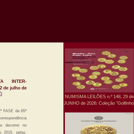
A INTER-
 de julho de
NUMISMA LEILÕES n.º 148, 29 de
JUNHO de 2026: Coleção "Golfinho
 2ª FASE da 65ª
respondência
 a decorrer no
e 2015, pelas,