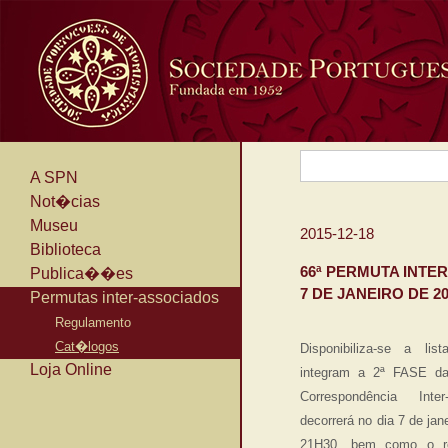
A SPN
Not�cias
Museu
2015-12-18
Biblioteca
66ª PERMUTA INTE
Publica��es
7 DE JANEIRO DE 20
Permutas inter-associados
Regulamento
Cat�logos
Disponibiliza-se a li
Loja Online
integram a 2ª FASE da
Correspondência Inte
decorrerá no dia 7 de jan
21H30, bem como o re