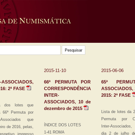
2015-11-10
2015-06-06
R-ASSOCIADOS,
66ª PERMUTA POR
65ª PERMUT
16: 2ª FASE
CORRESPONDÊNCIA
ASSOCIADOS, 2
INTER-
2015: 2ª FASE
ASSOCIADOS, 10 de
sta dos lotes que
dezembro de 2015
Lista de lotes da
 66ª Permuta por
Permuta por Cor
r-Associados que
ÍNDICE DOS LOTES
Inter-Associados,
eiro de 2016, pelas,
1-41 ROMA
dia 2 de julho d
spetivo impresso