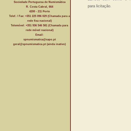
Sociedade Portuguesa de Numismática
para licitação.
R. Costa Cabral, 664
4200 - 211 Porto
Telef. / Fax: +351 225 096 029 (Chamada para a
rede fixa nacional)
Telemóvel: +351 936 546 581 (Chamada para
rede móvel nacional)
Email:
spnumismatica@sapo.pt
geral@spnumismatica.pt (ainda inativo)