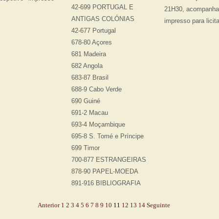
42-699 PORTUGAL E
21H30, acompanhad
ANTIGAS COLÓNIAS
impresso para licit
42-677 Portugal
678-80 Açores
681 Madeira
682 Angola
683-87 Brasil
688-9 Cabo Verde
690 Guiné
691-2 Macau
693-4 Moçambique
695-8 S. Tomé e Príncipe
699 Timor
700-877 ESTRANGEIRAS
878-90 PAPEL-MOEDA
891-916 BIBLIOGRAFIA
Anterior
1
2
3
4
5
6
7
8
9
10
11
12
13
14
Seguinte