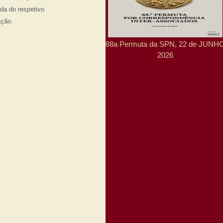
a do respetivo
ação.
88a Permuta da SPN, 22 de JUNH
2026