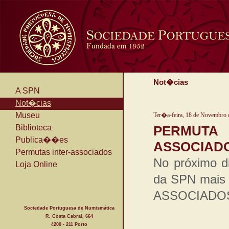
Not�cias
A SPN
Not�cias
Museu
Ter�a-feira, 18 de Novembro 
Biblioteca
PERMUT
Publica��es
ASSOCIADO
Permutas inter-associados
No próximo d
Loja Online
da SPN mai
ASSOCIADOS. 
Sociedade Portuguesa de Numismática
R. Costa Cabral, 664
4200 - 211 Porto