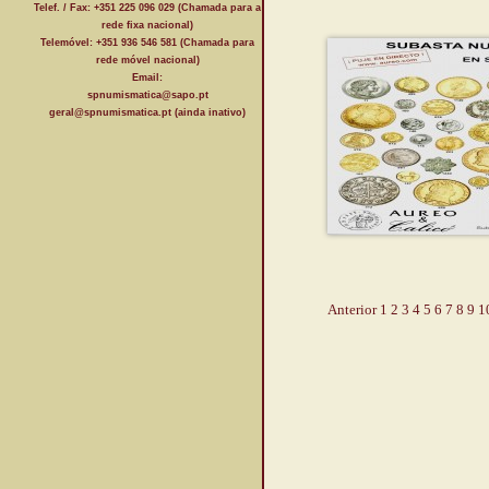
Telef. / Fax: +351 225 096 029 (Chamada para a
rede fixa nacional)
Telemóvel: +351 936 546 581 (Chamada para
rede móvel nacional)
Email:
spnumismatica@sapo.pt
geral@spnumismatica.pt (ainda inativo)
Anterior
1
2
3
4
5
6
7
8
9
1