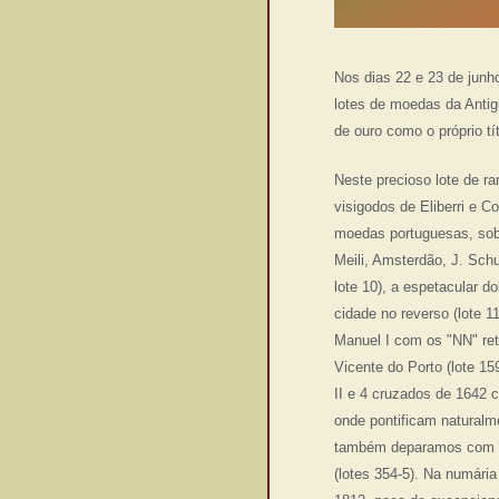
Nos dias 22 e 23 de junh
lotes de moedas da Antig
de ouro como o próprio t
Neste precioso lote de ra
visigodos de Eliberri e 
moedas portuguesas, sobre
Meili, Amsterdão, J. Sch
lote 10), a espetacular d
cidade no reverso (lote 
Manuel I com os "NN" retr
Vicente do Porto (lote 15
II e 4 cruzados de 1642 
onde pontificam naturalm
também deparamos com lot
(lotes 354-5). Na numária