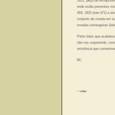
1812, peça de excepciona
onde estão presentes moe
459, 1825 (lote 471) e a
conjunto de moeda em our
moedas estrangeiras (lot
Pelos lotes que acabamos
não nos surpreende, cons
existência que comemor
RC
< voltar