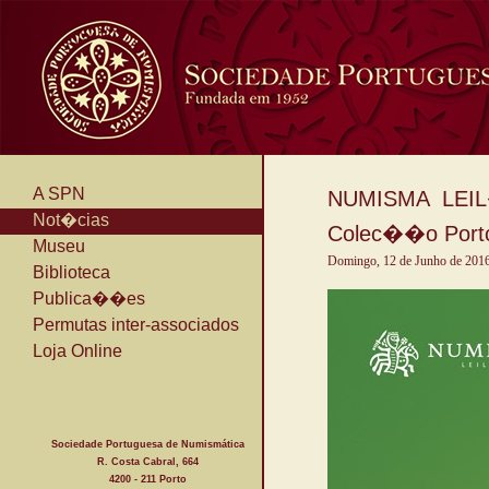
A SPN
NUMISMA LEIL
Not�cias
Colec��o Porto 
Museu
Domingo, 12 de Junho de 201
Biblioteca
Publica��es
Permutas inter-associados
Loja Online
Sociedade Portuguesa de Numismática
R. Costa Cabral, 664
4200 - 211 Porto