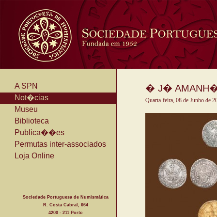
A SPN
� J� AMANH�,
Not�cias
Quarta-feira, 08 de Junho de 2
Museu
Biblioteca
Publica��es
Permutas inter-associados
Loja Online
Sociedade Portuguesa de Numismática
R. Costa Cabral, 664
4200 - 211 Porto