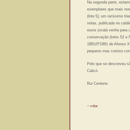
Na segunda parte, estamo
exemplares que mais nos
(lote 5); um raríssimo tr
notas, publicada no catá
euros (oxalá venha para 
conservação (lotes 52 e 5
1881/0*1881 de Afonso XI
pequeno mas curioso conj
Pelo que se descreveu sã
Calicó.
Rui Centeno
< voltar