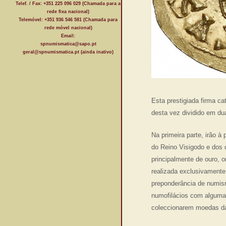
Telef. / Fax: +351 225 096 029 (Chamada para a
rede fixa nacional)
Telemóvel: +351 936 546 581 (Chamada para
rede móvel nacional)
Email:
spnumismatica@sapo.pt
geral@spnumismatica.pt (ainda inativo)
Esta prestigiada firma c
desta vez dividido em du
Na primeira parte, irão à
do Reino Visigodo e dos 
principalmente de ouro,
realizada exclusivamente
preponderância de numism
numofilácios com alguma 
coleccionarem moedas da