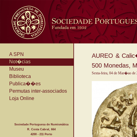
A SPN
AUREO & Calic�
Not�cias
500 Monedas, Me
Museu
Sexta-feira, 04 de Mar�ao de
Biblioteca
Publica��es
Permutas inter-associados
Loja Online
Sociedade Portuguesa de Numismática
R. Costa Cabral, 664
4200 - 211 Porto