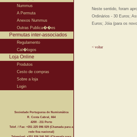
Nummus
Neste sentido, foram apr
A Permuta
Ordinários - 30 Euros; A
Anexos Nummus
Euros; Jóia (para os nov
Outras Publica��es
Permutas inter-associados
Regulamento
< voltar
Cat�logos
Loja Online
Produtos
Cesto de compras
Sobre a loja
Login
Sociedade Portuguesa de Numismática
R. Costa Cabral, 664
4200 - 211 Porto
Telef. / Fax: +351 225 096 029 (Chamada para a
rede fixa nacional)
Telemóvel: +351 936 546 581 (Chamada para