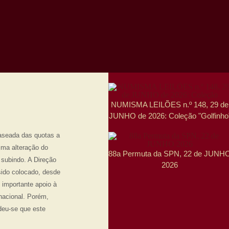
NUMISMA LEILÕES n.º 148, 29 de
JUNHO de 2026: Coleção "Golfinho
faseada das quotas a
ima alteração do
88a Permuta da SPN, 22 de JUNH
 subindo. A Direção
2026
sido colocado, desde
 importante apoio à
nacional. Porém,
deu-se que este