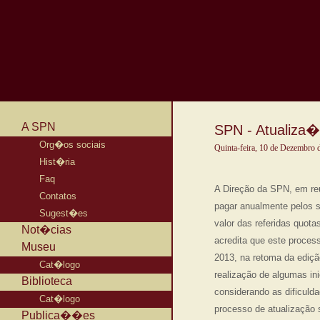
A SPN
SPN - Atualiza
Org�os sociais
Quinta-feira, 10 de Dezembro 
Hist�ria
Faq
A Direção da SPN, em reu
Contatos
pagar anualmente pelos s
Sugest�es
valor das referidas quot
Not�cias
acredita que este proces
Museu
2013, na retoma da ediçã
Cat�logo
realização de algumas in
Biblioteca
considerando as dificuld
Cat�logo
processo de atualização 
Publica��es