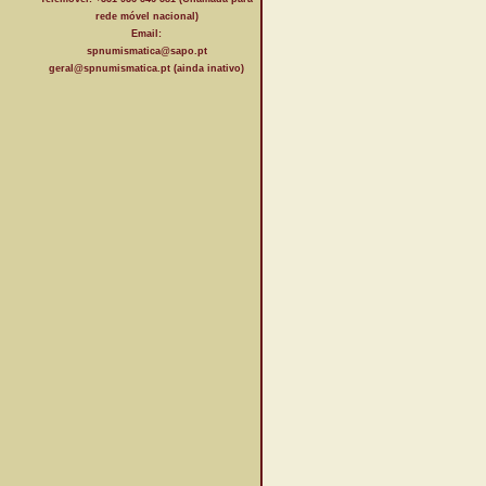
rede móvel nacional)
Email:
spnumismatica@sapo.pt
geral@spnumismatica.pt (ainda inativo)