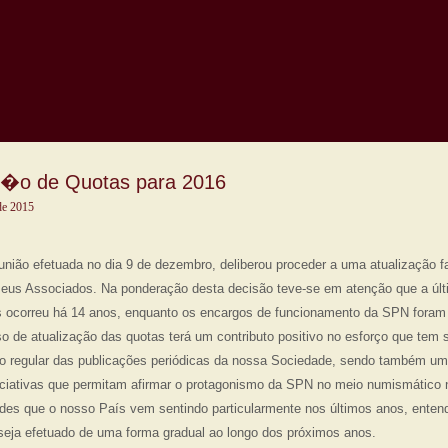
��o de Quotas para 2016
de 2015
nião efetuada no dia 9 de dezembro, deliberou proceder a uma atualização 
eus Associados. Na ponderação desta decisão teve-se em atenção que a últ
as ocorreu há 14 anos, enquanto os encargos de funcionamento da SPN foram
so de atualização das quotas terá um contributo positivo no esforço que tem 
o regular das publicações periódicas da nossa Sociedade, sendo também um
iciativas que permitam afirmar o protagonismo da SPN no meio numismático 
ades que o nosso País vem sentindo particularmente nos últimos anos, enten
seja efetuado de uma forma gradual ao longo dos próximos anos.