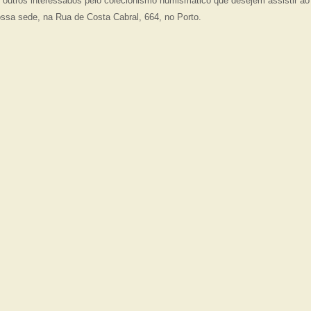
utros interessados pelo colecionismo numismático que desejem assistir ao 
ssa sede, na Rua de Costa Cabral, 664, no Porto.