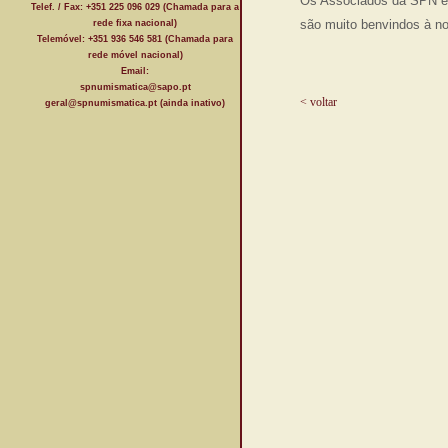
Os Associados da SPN e o
Telef. / Fax: +351 225 096 029 (Chamada para a
são muito benvindos à no
rede fixa nacional)
Telemóvel: +351 936 546 581 (Chamada para
rede móvel nacional)
Email:
spnumismatica@sapo.pt
< voltar
geral@spnumismatica.pt (ainda inativo)