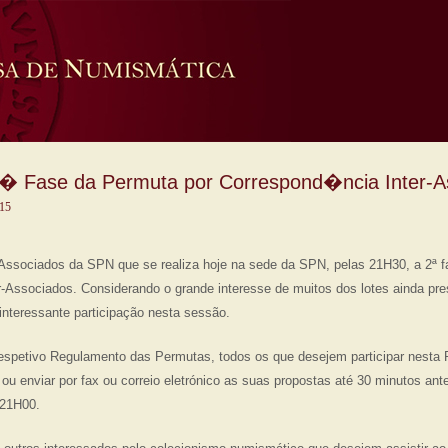
� Fase da Permuta por Correspond�ncia Inter-A
015
Associados da SPN que se realiza hoje na sede da SPN, pelas 21H30, a 2ª 
r-Associados. Considerando o grande interesse de muitos dos lotes ainda pre
nteressante participação nesta sessão.
espetivo Regulamento das Permutas, todos os que desejem participar nesta
u enviar por fax ou correio eletrónico as suas propostas até 30 minutos ante
 21H00.