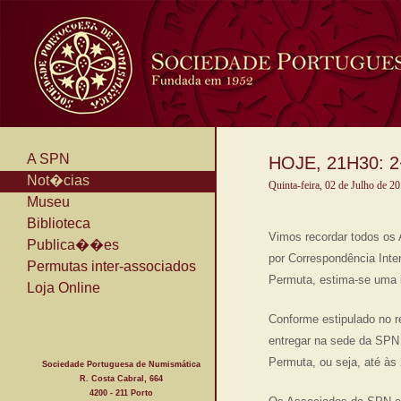
A SPN
HOJE, 21H30: 2
Not�cias
Quinta-feira, 02 de Julho de 2
Museu
Biblioteca
Vimos recordar todos os 
Publica��es
por Correspondência Inte
Permutas inter-associados
Permuta, estima-se uma i
Loja Online
Conforme estipulado no r
entregar na sede da SPN o
Permuta, ou seja, até às
Sociedade Portuguesa de Numismática
R. Costa Cabral, 664
4200 - 211 Porto