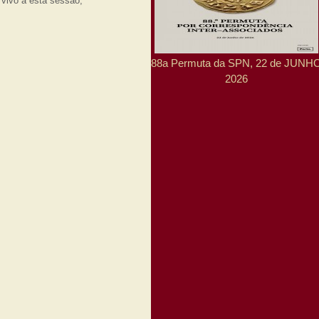
vivo a esta sessão,
88a Permuta da SPN, 22 de JUNH
2026