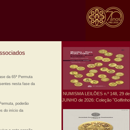
ssociados
fase da 65ª Permuta
sentes nesta fase da
NUMISMA LEILÕES n.º 148, 29 de
JUNHO de 2026: Coleção "Golfinho
 Permuta, poderão
s do início da