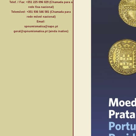
Telef. / Fax: +351 225 096 029 (Chamada para a
rede fixa nacional)
Telemóvel: +351 936 546 581 (Chamada para
rede móvel nacional)
Email:
spnumismatica@sapo.pt
geral@spnumismatica.pt (ainda inativo)