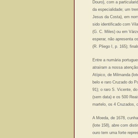
Douro), com a particulari
da especialidade; um tre
Jesus da Costa), em nom
sido identificado com Vi
(G. C. Miles) ou em Várze
esperar, não apresenta os
(R. Pliego I, p. 165); fi
Entre a numária portugue
atraíram a nossa atenção:
Atípico, de Milmanda (lo
belo e raro Cruzado do Po
91); o raro S. Vicente, 
(sem data) e os 500 Reais
martelo, os 4 Cruzados, d
A Moeda, de 1678, cunhad
(lote 158), abre com dis
ouro tem uma forte repre