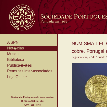
A SPN
NUMISMA LEILÕE
Not�cias
cobre. Portugal 
Museu
Segunda-feira, 27 de Abril de 
Biblioteca
Publica��es
Permutas inter-associados
Loja Online
Sociedade Portuguesa de Numismática
R. Costa Cabral, 664
4200 - 211 Porto