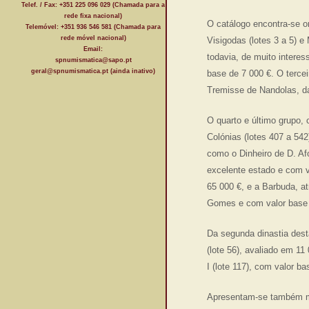
Telef. / Fax: +351 225 096 029 (Chamada para a
rede fixa nacional)
O catálogo encontra-se 
Telemóvel: +351 936 546 581 (Chamada para
rede móvel nacional)
Visigodas (lotes 3 a 5) 
Email:
todavia, de muito intere
spnumismatica@sapo.pt
geral@spnumismatica.pt (ainda inativo)
base de 7 000 €. O terce
Tremisse de Nandolas, da
O quarto e último grupo,
Colónias (lotes 407 a 54
como o Dinheiro de D. Afo
excelente estado e com v
65 000 €, e a Barbuda, at
Gomes e com valor base
Da segunda dinastia dest
(lote 56), avaliado em 1
I (lote 117), com valor b
Apresentam-se também moe