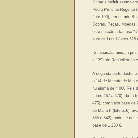
última a incluir exempla
Pedro Príncipe Regente (
(lote 190), em estado Be
Dobras, Peças, Moedas, 
esta secção a famosa “De
ouro de Luís I (lotes 328
De assinalar ainda a pre
e 129), da República (lot
A segunda parte deste lei
o 1/4 de Macuta de Miguel
numisma de 4 000 Réis de
(lotes 467 a 470); da Índ
475), com valor base de 2
de Maria II (lote 516), 
535 a 542), onde se dest
base de 1 250 €.