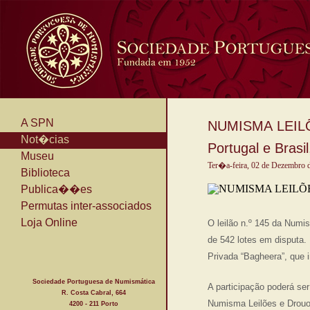
A SPN
NUMISMA LEILÕE
Not�cias
Portugal e Brasil
Museu
Ter�a-feira, 02 de Dezembro 
Biblioteca
Publica��es
Permutas inter-associados
Loja Online
O leilão n.º 145 da Numis
de 542 lotes em disputa. 
Privada “Bagheera”, que i
Sociedade Portuguesa de Numismática
A participação poderá se
R. Costa Cabral, 664
Numisma Leilões e Drou
4200 - 211 Porto