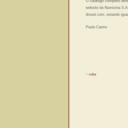
O catálogo completo deste
website da Numisma S.A. 
drouot.com, estando igu
Paulo Carmo
< voltar