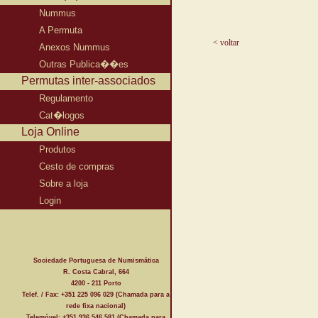
Nummus
A Permuta
< voltar
Anexos Nummus
Outras Publica��es
Permutas inter-associados
Regulamento
Cat�logos
Loja Online
Produtos
Cesto de compras
Sobre a loja
Login
Sociedade Portuguesa de Numismática
R. Costa Cabral, 664
4200 - 211 Porto
Telef. / Fax: +351 225 096 029 (Chamada para a
rede fixa nacional)
Telemóvel: +351 936 546 581 (Chamada para