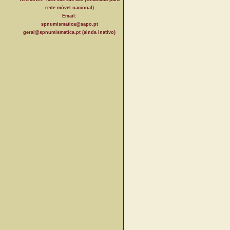
rede móvel nacional)
Email:
spnumismatica@sapo.pt
geral@spnumismatica.pt (ainda inativo)