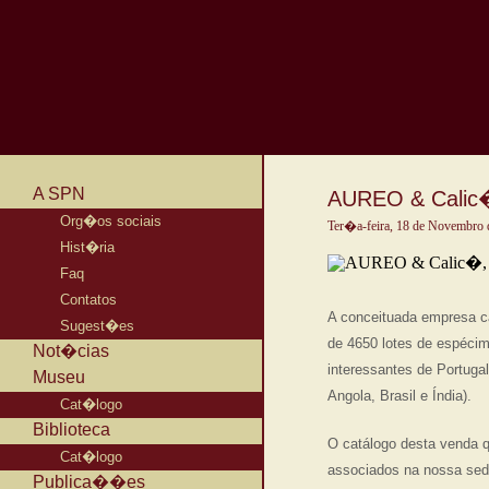
A SPN
AUREO & Calic�
Org�os sociais
Ter�a-feira, 18 de Novembro 
Hist�ria
Faq
Contatos
A conceituada empresa c
Sugest�es
de 4650 lotes de espéci
Not�cias
interessantes de Portugal
Museu
Angola, Brasil e Índia).
Cat�logo
Biblioteca
O catálogo desta venda q
Cat�logo
associados na nossa sed
Publica��es