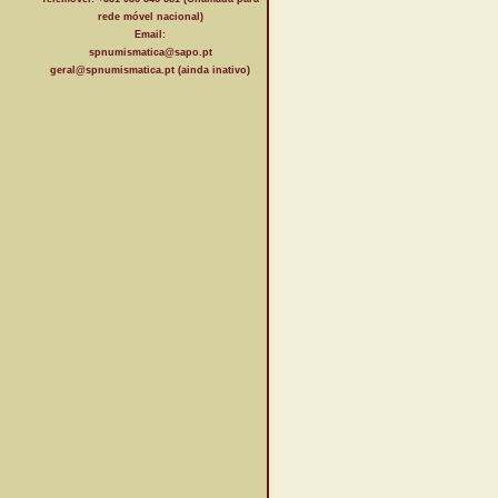
rede móvel nacional)
Email:
spnumismatica@sapo.pt
geral@spnumismatica.pt (ainda inativo)