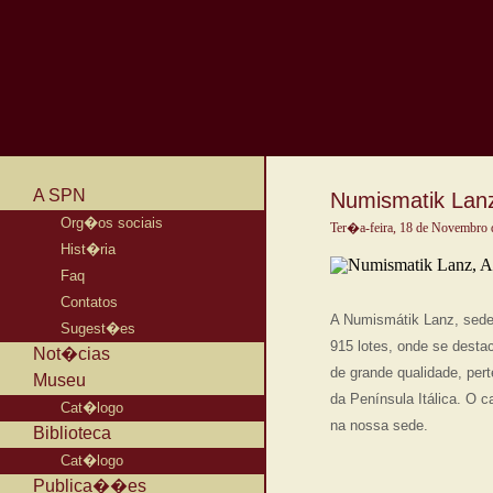
A SPN
Numismatik Lanz
Org�os sociais
Ter�a-feira, 18 de Novembro 
Hist�ria
Faq
Contatos
A Numismátik Lanz, sedea
Sugest�es
915 lotes, onde se desta
Not�cias
de grande qualidade, pe
Museu
da Península Itálica. O c
Cat�logo
na nossa sede.
Biblioteca
Cat�logo
Publica��es