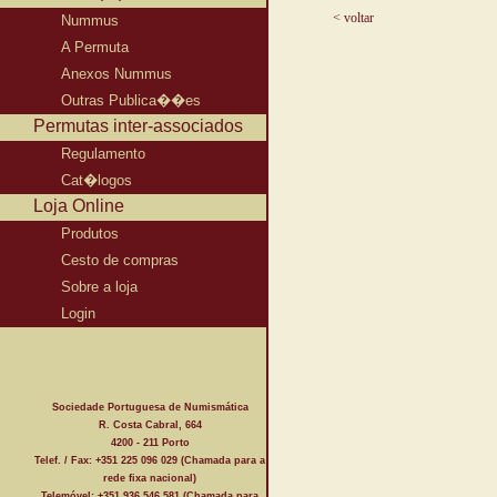
< voltar
Nummus
A Permuta
Anexos Nummus
Outras Publica��es
Permutas inter-associados
Regulamento
Cat�logos
Loja Online
Produtos
Cesto de compras
Sobre a loja
Login
Sociedade Portuguesa de Numismática
R. Costa Cabral, 664
4200 - 211 Porto
Telef. / Fax: +351 225 096 029 (Chamada para a
rede fixa nacional)
Telemóvel: +351 936 546 581 (Chamada para