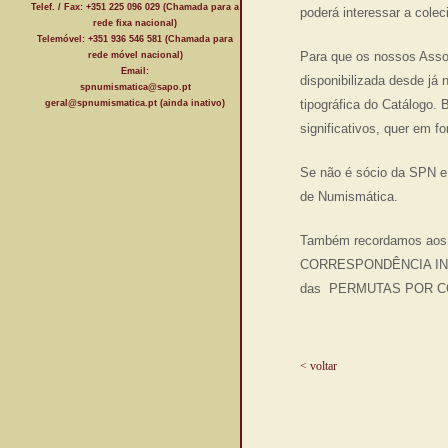
Telef. / Fax: +351 225 096 029 (Chamada para a
poderá interessar a colec
rede fixa nacional)
Telemóvel: +351 936 546 581 (Chamada para
Para que os nossos Asso
rede móvel nacional)
Email:
disponibilizada desde já
spnumismatica@sapo.pt
tipográfica do Catálogo. 
geral@spnumismatica.pt (ainda inativo)
significativos, quer em 
Se não é sócio da SPN e 
de Numismática.
Também recordamos aos 
CORRESPONDÊNCIA INTER
das PERMUTAS POR COR
< voltar