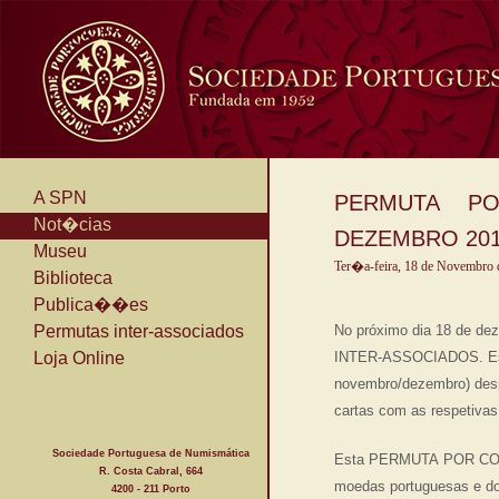
A SPN
PERMUTA PO
Not�cias
DEZEMBRO 20
Museu
Ter�a-feira, 18 de Novembro 
Biblioteca
Publica��es
Permutas inter-associados
No próximo dia 18 de de
Loja Online
INTER-ASSOCIADOS. Este t
novembro/dezembro)
des
cartas com as respetivas 
Sociedade Portuguesa de Numismática
Esta PERMUTA POR COR
R. Costa Cabral, 664
moedas portuguesas e do 
4200 - 211 Porto