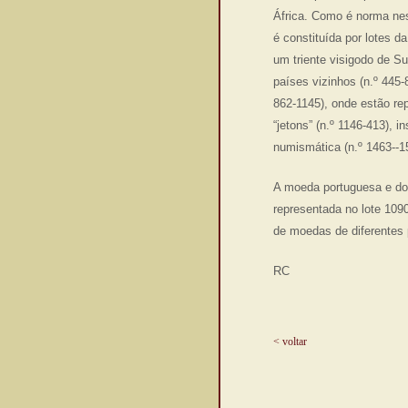
África. Como é norma nes
é constituída por lotes d
um triente visigodo de S
países vizinhos (n.º 445
862-1145), onde estão re
“jetons” (n.º 1146-413),
numismática (n.º 1463--1
A moeda portuguesa e dos
representada no lote 109
de moedas de diferentes 
RC
< voltar