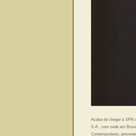
Acaba de chegar à SPN o 
S.A., com sede em Bruxe
Contemporâneo, provenien