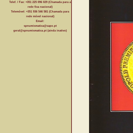
Telef. / Fax: +351 225 096 029 (Chamada para a
rede fixa nacional)
Telemóvel: +351 936 546 581 (Chamada para
rede móvel nacional)
Email:
spnumismatica@sapo.pt
geral@spnumismatica.pt (ainda inativo)