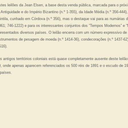
tes leilões da Jean Elsen, a base desta venda pública, marcada para o próx
a Antiguidade e do Império Bizantino (n.º 1-355), da Idade Média (n.º 356-444)
uintila, cunhado em Córdova (n.º 356), mas o destaque vai para as numárias 
-861; 746-1222) e para os interessantes conjuntos dos “Tempos Modernos” e “M
presentados diversos países. O leilão encerra com um número expressivo de
 instrumentos de pesagem de moeda (n.º 1414-36), condecorações (n.º 1437-62
516).
 antigos territórios coloniais está quase completamente ausente deste leilã
0, onde apenas aparecem referenciados os 500 réis de 1891 e o escudo de 19
países.