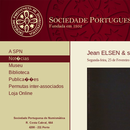
A SPN
Jean ELSEN & se
Not�cias
Segunda-feira, 25 de Fevereiro
Museu
Biblioteca
Publica��es
Permutas inter-associados
Loja Online
Sociedade Portuguesa de Numismática
R. Costa Cabral, 664
4200 - 211 Porto