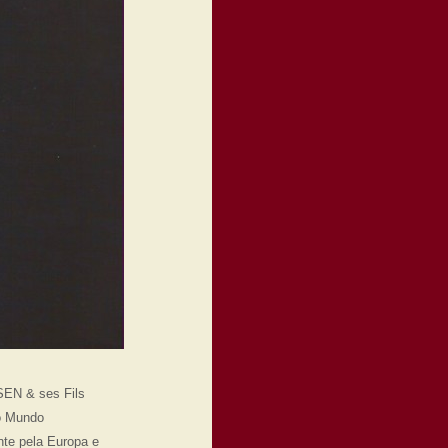
SEN & ses Fils
o Mundo
nte pela Europa e