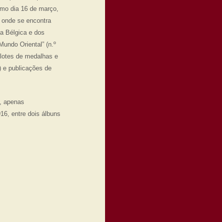
imo dia 16 de março,
, onde se encontra
da Bélgica e dos
undo Oriental” (n.º
 lotes de medalhas e
) e publicações de
o, apenas
16, entre dois álbuns