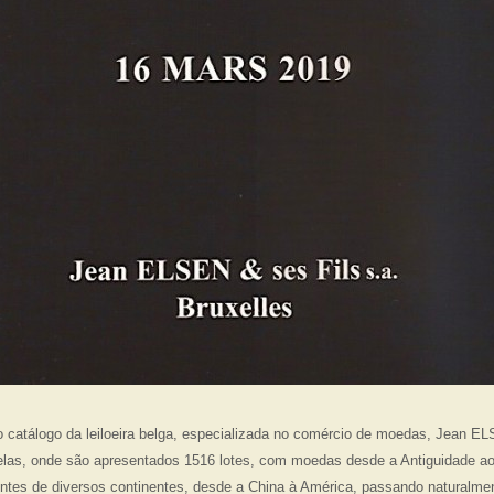
catálogo da leiloeira belga, especializada no comércio de moedas, Jean EL
las, onde são apresentados 1516 lotes, com moedas desde a Antiguidade a
tes de diversos continentes, desde a China à América, passando naturalme