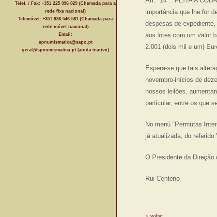
Art.º 14º: “FEITA A CO
Telef. / Fax: +351 225 096 029 (Chamada para a
importância que lhe for 
rede fixa nacional)
Telemóvel: +351 936 546 581 (Chamada para
despesas de expediente, 
rede móvel nacional)
aos lotes com um valor b
Email:
spnumismatica@sapo.pt
2.001 (dois mil e um) Eur
geral@spnumismatica.pt (ainda inativo)
Espera-se que tais altera
novembro-inícios de deze
nossos leilões, aumentan
particular, entre os que
No menú "Permutas Inter-
já atualizada, do referi
O Presidente da Direção
Rui Centeno
< voltar