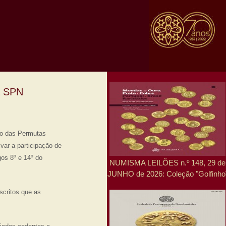
a SPN
to das Permutas
var a participação de
os 8º e 14º do
NUMISMA LEILÕES n.º 148, 29 de
JUNHO de 2026: Coleção "Golfinho
ritos que as