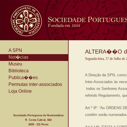
A SPN
ALTERA��O do R
Not�cias
Segunda-feira, 17 de Julho de
Museu
Biblioteca
A Direção da SPN, consc
Publica��es
Inter-Associados às neces
Permutas inter-associados
todos os Senhores Associ
Loja Online
referido Regulamento, qu
Art.º 8º: “As ORDENS 
contêm serão numerados 
Sociedade Portuguesa de Numismática
R. Costa Cabral, 664
4200 - 211 Porto