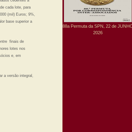
ados cedentes a
de cada lote, para
000 (mil) Euros; 9%,
lor base superior a
88a Permuta da SPN, 22 de JUNH
2026
ntre finais de
ores lotes nos
sócios e, em
 a versão integral,