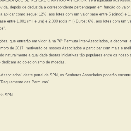
BRANÇA A QUE SE REFERE O ARTIGO ANTERIOR, será liquidada aos Associ
devida, depois de deduzida a correspondente percentagem em função do valor 
a aplicar como segue: 12%, aos lotes com um valor base entre 5 (cinco) e 1.
ase entre 1.001 (mil e um) e 2.000 (dois mil) Euros; 6%, aos lotes com um va
os”.
ções, que entrarão em vigor já na 70ª Permuta Inter-Associados, a decorrer e
mbro de 2017, motivarão os nossos Associados a participar com mais e melh
do naturalmente a qualidade destas iniciativas tão populares entre os nosso 
 se dedicam ao colecionismo de moedas.
Associados" deste portal da SPN, os Senhores Associados poderão encontrar
do "Regulamento das Permutas".
 da SPN