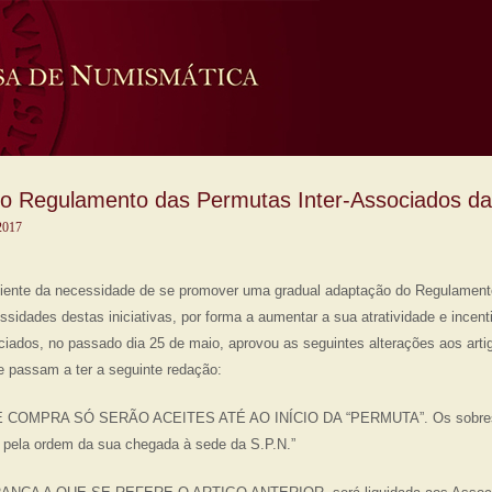
egulamento das Permutas Inter-Associados d
 2017
iente da necessidade de se promover uma gradual adaptação do Regulamen
sidades destas iniciativas, por forma a aumentar a sua atratividade e incenti
ados, no passado dia 25 de maio, aprovou as seguintes alterações aos artig
e passam a ter a seguinte redação:
DE COMPRA SÓ SERÃO ACEITES ATÉ AO INÍCIO DA “PERMUTA”. Os sobresc
pela ordem da sua chegada à sede da S.P.N.”