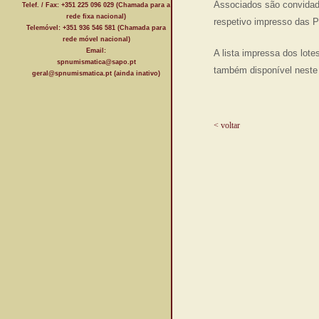
Associados são convidado
Telef. / Fax: +351 225 096 029 (Chamada para a
rede fixa nacional)
respetivo impresso das 
Telemóvel: +351 936 546 581 (Chamada para
rede móvel nacional)
Email:
A lista impressa dos lote
spnumismatica@sapo.pt
também disponível neste
geral@spnumismatica.pt (ainda inativo)
< voltar