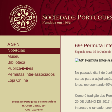
A SPN
69ª Permuta Int
Not�cias
Segunda-feira, 19 de Junho de
Museu
Biblioteca
Publica��es
No passado dia 8 de Junh
Permutas inter-associados
cartas para a adjudicaçã
Loja Online
lotes, representando 60% 
Como é tradição das Perm
29 DE JUNHO DE 2017, pe
Sociedade Portuguesa de Numismática
R. Costa Cabral, 664
interesse e raridade, pr
4200 - 211 Porto