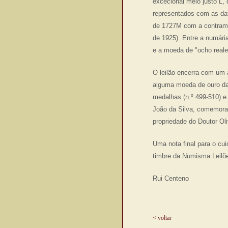
excecional meio justo L, 
representados com as da
de 1727M com a contramar
de 1925). Entre a numária
e a moeda de "ocho reale
O leilão encerra com um 
alguma moeda de ouro da
medalhas (n.º 499-510) e
João da Silva, comemora
propriedade do Doutor Oli
Uma nota final para o cui
timbre da Numisma Leilõ
Rui Centeno
< voltar