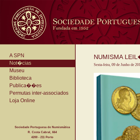
A SPN
NUMISMA LEIL�E
Not�cias
Sexta-feira, 09 de Junho de 20
Museu
Biblioteca
Publica��es
Permutas inter-associados
Loja Online
Sociedade Portuguesa de Numismática
R. Costa Cabral, 664
4200 - 211 Porto