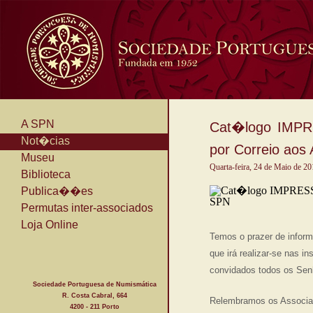
A SPN
Cat�logo IMPR
Not�cias
por Correio aos
Museu
Quarta-feira, 24 de Maio de 2
Biblioteca
Publica��es
Permutas inter-associados
Loja Online
Temos o prazer de inform
que irá realizar-se nas 
convidados todos os Senh
Sociedade Portuguesa de Numismática
R. Costa Cabral, 664
Relembramos os Associad
4200 - 211 Porto