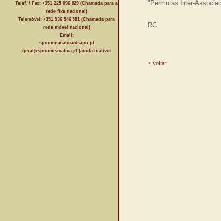
"Permutas Inter-Associad
Telef. / Fax: +351 225 096 029 (Chamada para a
rede fixa nacional)
Telemóvel: +351 936 546 581 (Chamada para
RC
rede móvel nacional)
Email:
spnumismatica@sapo.pt
geral@spnumismatica.pt (ainda inativo)
< voltar